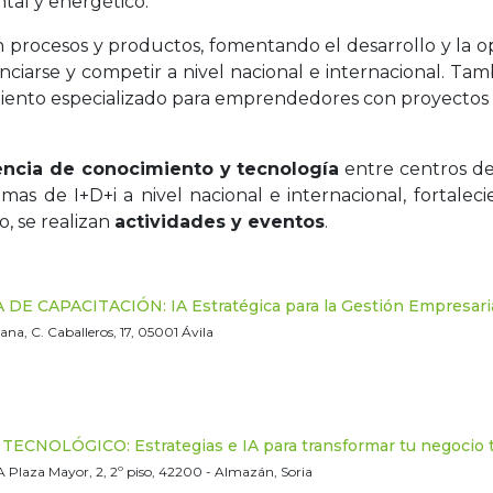
tal y energético.
n procesos y productos, fomentando el desarrollo y la 
nciarse y competir a nivel nacional e internacional. T
amiento especializado para emprendedores con proyectos
encia de conocimiento y tecnología
entre centros de 
s de I+D+i a nivel nacional e internacional, fortaleci
o, se realizan
actividades y eventos
.
E CAPACITACIÓN: IA Estratégica para la Gestión Empresari
na, C. Caballeros, 17, 05001 Ávila
CNOLÓGICO: Estrategias e IA para transformar tu negocio t
 Plaza Mayor, 2, 2º piso, 42200 - Almazán, Soria