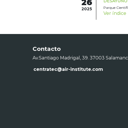
26
DESAYUNO T
Parque Científ
2025
Ver índice
Contacto
Av.Santiago Madrigal, 39. 37003 Salaman
centratec@air-institute.com