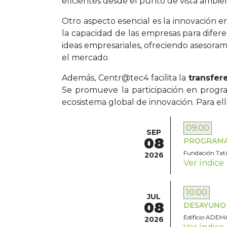
eficientes desde el punto de vista ambien
Otro aspecto esencial es la innovación e
la capacidad de las empresas para difere
ideas empresariales, ofreciendo asesor
el mercado.
Además, Centr@tec4 facilita la
transfer
Se promueve la participación en programa
ecosistema global de innovación. Para ell
09:00
SEP
08
PROGRAMA D
Fundación Tatia
2026
Ver índice
10:00
JUL
08
DESAYUNO TE
Edificio ADEMA
2026