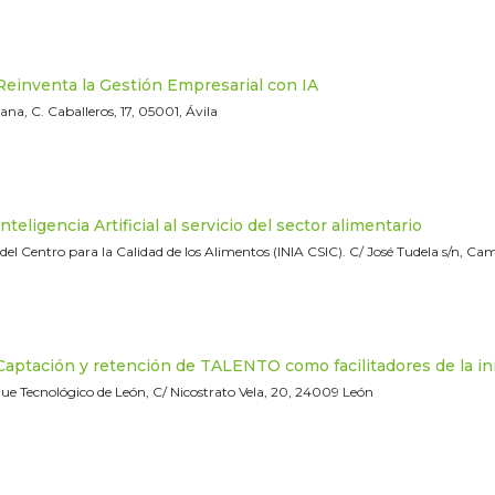
inventa la Gestión Empresarial con IA
na, C. Caballeros, 17, 05001, Ávila
eligencia Artificial al servicio del sector alimentario
del Centro para la Calidad de los Alimentos (INIA CSIC). ​​​C/ José Tudela s/n,
ptación y retención de TALENTO como facilitadores de la inn
que Tecnológico de León, C/ Nicostrato Vela, 20, 24009 León