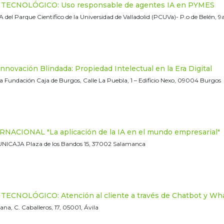
ECNOLÓGICO: Uso responsable de agentes IA en PYMES
A del Parque Científico de la Universidad de Valladolid (PCUVa)- P.o de Belén, 9a
novación Blindada: Propiedad Intelectual en la Era Digital
la Fundación Caja de Burgos, Calle La Puebla, 1 – Edificio Nexo, 09004 Burgos
NACIONAL "La aplicación de la IA en el mundo empresarial"
 UNICAJA Plaza de los Bandos 15, 37002 Salamanca
ECNOLÓGICO: Atención al cliente a través de Chatbot y Wh
na, C. Caballeros, 17, 05001, Ávila