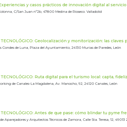
eriencias y casos prácticos de innovación digital al servicio d
 Colonna, C/San Juan nº2b, 47800 Medina de Rioseco. Valladolid
CNOLÓGICO: Geolocalización y monitorización: las claves par
os Condes de Luna, Plaza del Ayuntamiento, 24130 Murias de Paredes, León
CNOLÓGICO: Ruta digital para el turismo local: capta, fideliz
orking de Canales-La Magdalena, Av. Manocho, 92, 24120 Canales, León
ECNOLÓGICO: Antes de que pase: cómo blindar tu pyme fren
 de Aparejadores y Arquitectos Técnicos de Zamora, Calle Sta. Teresa, 12, 4901