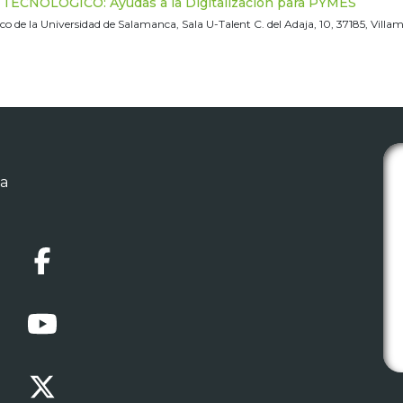
ECNOLÓGICO: Ayudas a la Digitalización para PYMES
ico de la Universidad de Salamanca, Sala U-Talent C. del Adaja, 10, 37185, Vil
ca