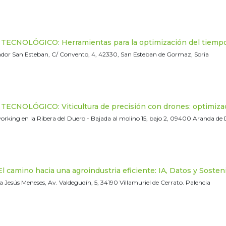
CNOLÓGICO: Herramientas para la optimización del tiempo a
dor San Esteban, C/ Convento, 4, 42330, San Esteban de Gormaz, Soria
CNOLÓGICO: Viticultura de precisión con drones: optimizaci
orking en la Ribera del Duero - Bajada al molino 15, bajo 2, 09400 Aranda de
 camino hacia una agroindustria eficiente: IA, Datos y Sosteni
 Jesús Meneses, Av. Valdegudín, 5, 34190 Villamuriel de Cerrato. Palencia