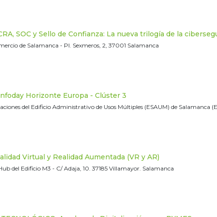
A, SOC y Sello de Confianza: La nueva trilogía de la ciberseg
ercio de Salamanca - Pl. Sexmeros, 2, 37001 Salamanca
foday Horizonte Europa - Clúster 3
aciones del Edificio Administrativo de Usos Múltiples (ESAUM) de Salamanca (Edi
lidad Virtual y Realidad Aumentada (VR y AR)
Hub del Edificio M3 - C/ Adaja, 10. 37185 Villamayor. Salamanca